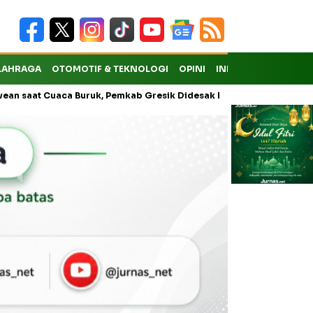
LAHRAGA
OTOMOTIF & TEKNOLOGI
OPINI
INDEKS
 Buruk, Pemkab Gresik Didesak Buka Layanan Reguler
Soekarn