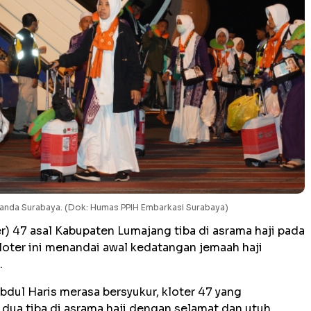
uanda Surabaya. (Dok: Humas PPIH Embarkasi Surabaya)
r) 47 asal Kabupaten Lumajang tiba di asrama haji pada
Kloter ini menandai awal kedatangan jemaah haji
.
bdul Haris merasa bersyukur, kloter 47 yang
ua tiba di asrama haji dengan selamat dan utuh.