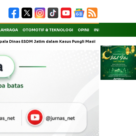
LAHRAGA
OTOMOTIF & TEKNOLOGI
OPINI
INDEKS
ESDM Jatim dalam Kasus Pungli Masih Didalami
Golkar Jatim Mula