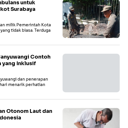
mbulans untuk
mkot Surabaya
man milik Pemerintah Kota
ng tidak biasa. Terduga
 Banyuwangi Contoh
 yang Inklusif
nyuwangi dan penerapan
-hari menarik perhatian
an Otonom Laut dan
ndonesia