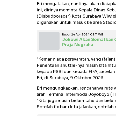
Eri mengatakan, nantinya akan disiapk
ini, dirinya meminta Kepala Dinas Ke
(Disbudporapar) Kota Surabaya Wiwiek
digunakan untuk masuk ke area Stadi
Rabu, 24 Apr 2024 09:11 WIB
Jokowi Akan Sematkan G
Praja Nugraha
"Kemarin ada persyaratan, yang (jalan)
Penentuan shuttle-nya masih kita hitun
kepada PSSI dan kepada FIFA, setelah s
Eri, di Surabaya, 9 Oktober 2023.
Eri mengungkapkan, rencananya rute ya
arah Terminal Intermoda Joyoboyo (TIJ
"Kita juga masih belum tahu dan belum 
Setelah fix baru kita jalankan, setelah 