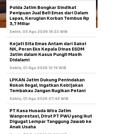
Polda Jatim Bongkar Sindikat
Penipuan Jual Beli Emas dari Dalam
Lapas, Kerugian Korban Tembus Rp
3,7 Miliar
Senin, 03 Agu 2026 16:22 WIB
Kejati Sita Emas Antam dari Saksi
NK, Peran Eks Kepala Dinas ESDM
Jatim dalam Kasus Pungli Masih
Didalami
Sabtu, 01 Agu 2026 12:19 WIB
LPKAN Jatim Dukung Penindakan
Rokok Ilegal, Ingatkan Kebijakan
Tembakau Jangan Rugikan Petani
Sabtu, 01 Agu 2026 07:43 WIB
PT Kasa Husada Wira Jatim
Wanprestasi, Dirut PT PWU yang Ikut
Digugat Lempar Tanggung Jawab ke
Anak Usaha