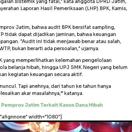
gagalan sistemik yang fatal," kata anggota DPRD Jatim,
enyerahan Laporan Hasil Pemeriksaan (LHP) BPK, Kamis,
emprov Jatim, bahwa audit BPK bersifat sampling,
P tidak dapat dijadikan jaminan, bahwa keuangan
pangan. "Audit ini tidak menjawab benar atau salah,
TP, bukan berarti ada persoalan," ujarnya.
PK yang memperlihatkan kelemahan pengelolaan
elola belanja hibah, hingga UPJ SMK Negeri yang belum
an kegiatan keuangan secara aktif.
muncul. Tapi anehnya, dari tahun ke tahun hanya
esaikan akar masalahnya,” katanya.
Pemprov Jatim Terkait Kasus Dana Hibah
"alignnone" width="1080"]