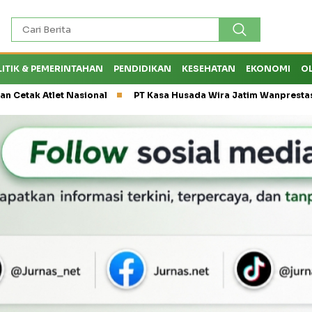
LITIK & PEMERINTAHAN
PENDIDIKAN
KESEHATAN
EKONOMI
O
asional
PT Kasa Husada Wira Jatim Wanprestasi, Dirut PT PWU