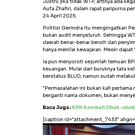
Justru jika tidak WTP, artinya ada ke
Aufa Zhafiri, dalam rapat paripurna p
24 April 2025.
Politisi Gerindra itu mengingatkan P
bukan audit menyeluruh. Sehingga WT
daerah benar-benar bersih dari penyim
hanya menilai kewajaran. Meski dapat W
Ia pun menyoroti sejumlah temuan B
keuangan. Mulai dari buruknya tata k
berstatus BLUD, namun sudah melakuk
"Permasalahan ini bukan kali pertama 
berganti nama dokumen, bukan menyel
Baca Juga :
KPK Kembali Obok-obok 
[caption id="attachment_7433" align=