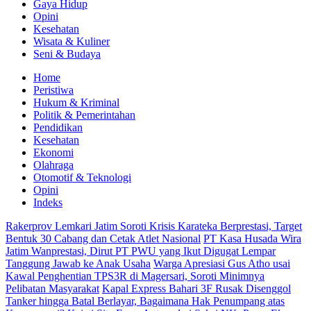
Gaya Hidup
Opini
Kesehatan
Wisata & Kuliner
Seni & Budaya
Home
Peristiwa
Hukum & Kriminal
Politik & Pemerintahan
Pendidikan
Kesehatan
Ekonomi
Olahraga
Otomotif & Teknologi
Opini
Indeks
Rakerprov Lemkari Jatim Soroti Krisis Karateka Berprestasi, Target
Bentuk 30 Cabang dan Cetak Atlet Nasional
PT Kasa Husada Wira
Jatim Wanprestasi, Dirut PT PWU yang Ikut Digugat Lempar
Tanggung Jawab ke Anak Usaha
Warga Apresiasi Gus Atho usai
Kawal Penghentian TPS3R di Magersari, Soroti Minimnya
Pelibatan Masyarakat
Kapal Express Bahari 3F Rusak Disenggol
Tanker hingga Batal Berlayar, Bagaimana Hak Penumpang atas