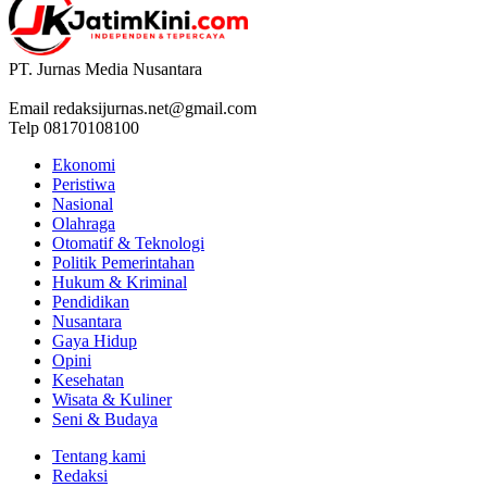
PT. Jurnas Media Nusantara
Email
redaksijurnas.net@gmail.com
Telp 08170108100
Ekonomi
Peristiwa
Nasional
Olahraga
Otomatif & Teknologi
Politik Pemerintahan
Hukum & Kriminal
Pendidikan
Nusantara
Gaya Hidup
Opini
Kesehatan
Wisata & Kuliner
Seni & Budaya
Tentang kami
Redaksi