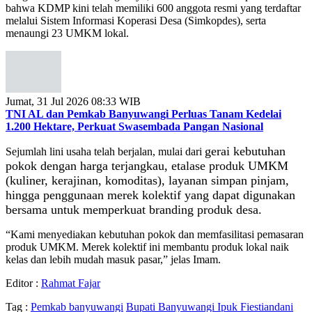
bahwa KDMP kini telah memiliki 600 anggota resmi yang terdaftar
melalui Sistem Informasi Koperasi Desa (Simkopdes), serta
menaungi 23 UMKM lokal.
Jumat, 31 Jul 2026 08:33 WIB
TNI AL dan Pemkab Banyuwangi Perluas Tanam Kedelai
1.200 Hektare, Perkuat Swasembada Pangan Nasional
gerai kebutuhan
Sejumlah lini usaha telah berjalan, mulai dari
pokok dengan harga terjangkau,
etalase produk UMKM
(kuliner, kerajinan, komoditas),
layanan simpan pinjam,
hingga penggunaan merek kolektif yang dapat digunakan
bersama untuk memperkuat branding produk desa.
“Kami menyediakan kebutuhan pokok dan memfasilitasi pemasaran
produk UMKM. Merek kolektif ini membantu produk lokal naik
kelas dan lebih mudah masuk pasar,” jelas Imam.
Editor :
Rahmat Fajar
Tag :
Pemkab banyuwangi
Bupati Banyuwangi Ipuk Fiestiandani