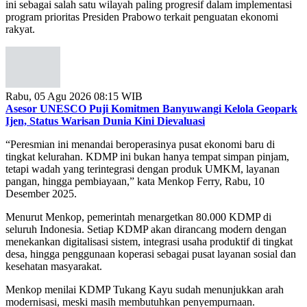
ini sebagai salah satu wilayah paling progresif dalam implementasi
program prioritas Presiden Prabowo terkait penguatan ekonomi
rakyat.
Rabu, 05 Agu 2026 08:15 WIB
Asesor UNESCO Puji Komitmen Banyuwangi Kelola Geopark
Ijen, Status Warisan Dunia Kini Dievaluasi
“Peresmian ini menandai beroperasinya pusat ekonomi baru di
tingkat kelurahan. KDMP ini bukan hanya tempat simpan pinjam,
tetapi wadah yang terintegrasi dengan produk UMKM, layanan
pangan, hingga pembiayaan,” kata Menkop Ferry, Rabu, 10
Desember 2025.
Menurut Menkop, pemerintah menargetkan 80.000 KDMP di
seluruh Indonesia. Setiap KDMP akan dirancang modern dengan
menekankan digitalisasi sistem, integrasi usaha produktif di tingkat
desa, hingga penggunaan koperasi sebagai pusat layanan sosial dan
kesehatan masyarakat.
Menkop menilai KDMP Tukang Kayu sudah menunjukkan arah
modernisasi, meski masih membutuhkan penyempurnaan.