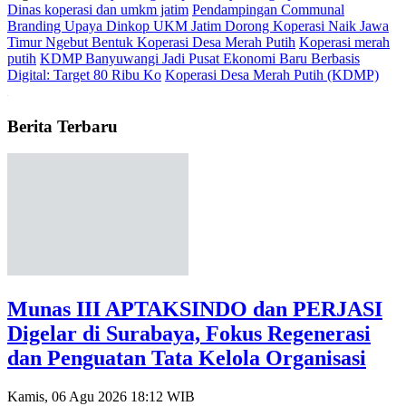
Dinas koperasi dan umkm jatim
Pendampingan Communal
Branding Upaya Dinkop UKM Jatim Dorong Koperasi Naik
Jawa
Timur Ngebut Bentuk Koperasi Desa Merah Putih
Koperasi merah
putih
KDMP Banyuwangi Jadi Pusat Ekonomi Baru Berbasis
Digital: Target 80 Ribu Ko
Koperasi Desa Merah Putih (KDMP)
Berita Terbaru
Munas III APTAKSINDO dan PERJASI
Digelar di Surabaya, Fokus Regenerasi
dan Penguatan Tata Kelola Organisasi
Kamis, 06 Agu 2026 18:12 WIB