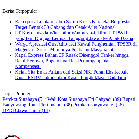
Berita Terpopuler
Rakerprov Lemkari Jatim Soroti Krisis Karateka Berprestasi,
Target Bentuk 30 Cabang dan Cetak Atlet Nasional
PT Kasa Husada Wira Jatim Wanprestasi, Dirut PT PWU
yang Ikut Digugat Lempar Tanggung Jawab ke Anak Usaha
Warga Apresiasi Gus Atho usai Kawal Penghentian TPS3R di
Magersari, Soroti Minimnya Pelibatan Masyarakat
Kapal Express Bahari 3F Rusak Disenggol Tanker hingga
Batal Berlayar, Bagaimana Hak Penumpang atas
Kompensasi?
Kejati Sita Emas Antam dari Saksi NK, Peran Eks Kepala
Dinas ESDM Jatim dalam Kasus Pungli Masih Didalami
Topik Populer
Pemkot Surabaya
(54)
Wali Kota Surabaya Eri Cahyadi
(39)
Bupati
Banyuwangi Ipuk Fiestiandani
(38)
Pemkab banyuwangi
(36)
DPRD Jawa Timur
(14)