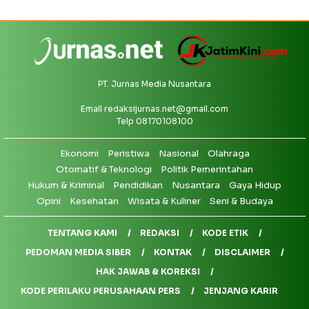
PT. Jurnas Media Nusantara
Email
redaksijurnas.net@gmail.com
Telp 08170108100
Ekonomi
Peristiwa
Nasional
Olahraga
Otomatif & Teknologi
Politik Pemerintahan
Hukum & Kriminal
Pendidikan
Nusantara
Gaya Hidup
Opini
Kesehatan
Wisata & Kuliner
Seni & Budaya
TENTANG KAMI
REDAKSI
KODE ETIK
PEDOMAN MEDIA SIBER
KONTAK
DISCLAIMER
HAK JAWAB & KOREKSI
KODE PERILAKU PERUSAHAAN PERS
JENJANG KARIR