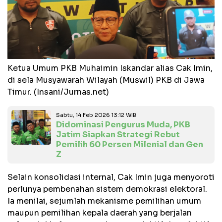
Ketua Umum PKB Muhaimin Iskandar alias Cak Imin,
di sela Musyawarah Wilayah (Muswil) PKB di Jawa
Timur. (Insani/Jurnas.net)
Sabtu, 14 Feb 2026 13:12 WIB
Didominasi Pengurus Muda, PKB
Jatim Siapkan Strategi Rebut
Pemilih 60 Persen Milenial dan Gen
Z
Selain konsolidasi internal, Cak Imin juga menyoroti
perlunya pembenahan sistem demokrasi elektoral.
Ia menilai, sejumlah mekanisme pemilihan umum
maupun pemilihan kepala daerah yang berjalan