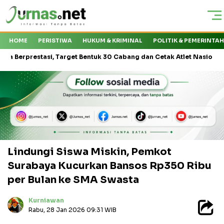
HOME
PERISTIWA
HUKUM & KRIMINAL
POLITIK & PEMERINTA
stasi, Target Bentuk 30 Cabang dan Cetak Atlet Nasional
PT Ka
Lindungi Siswa Miskin, Pemkot
Surabaya Kucurkan Bansos Rp350 Ribu
per Bulan ke SMA Swasta
Kurniawan
Rabu, 28 Jan 2026 09:31 WIB