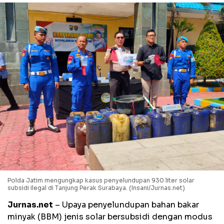
Polda Jatim mengungkap kasus penyelundupan 930 liter solar
subsidi ilegal di Tanjung Perak Surabaya. (Insani/Jurnas.net)
Jurnas.net
– Upaya penyelundupan bahan bakar
minyak (BBM) jenis solar bersubsidi dengan modus