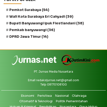
Pemkot Surabaya
(54)
Wali Kota Surabaya Eri Cahyadi
(39)
Bupati Banyuwangi Ipuk Fiestiandani
(38)
Pemkab banyuwangi
(36)
DPRD Jawa Timur
(14)
PT. Jurnas Media Nusantara
Email
redaksijurnas.net@gmail.com
Telp 08170108100
Ekonomi
Peristiwa
Nasional
Olahraga
Otomatif & Teknologi
Politik Pemerintahan
Hukum & Kriminal
Pendidikan
Nusantara
Gaya Hidup