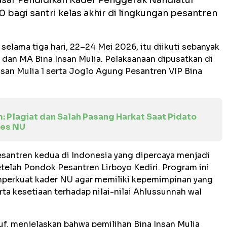
asar Pendidikan Kader Penggerak Nahdlatul
bagi santri kelas akhir di lingkungan pesantren
selama tiga hari, 22–24 Mei 2026, itu diikuti sebanyak
, dan MA Bina Insan Mulia. Pelaksanaan dipusatkan di
an Mulia 1 serta Joglo Agung Pesantren VIP Bina
 Plagiat dan Salah Pasang Harkat Saat Pidato
bes NU
esantren kedua di Indonesia yang dipercaya menjadi
elah Pondok Pesantren Lirboyo Kediri. Program ini
perkuat kader NU agar memiliki kepemimpinan yang
rta kesetiaan terhadap nilai-nilai Ahlussunnah wal
f, menjelaskan bahwa pemilihan Bina Insan Mulia