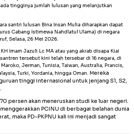
pada tingginya jumlah lulusan yang melanjutkan
ra santri lulusan Bina Insan Mulia diharapkan dapat
rus Cabang Istimewa Nahdlatul Ulama) di negara
uf, Selasa, 26 Mei 2026.
 KH Imam Jazuli Lc MA atau yang akrab disapa Kiai
ntren tersebut kini telah tersebar di 16 negara, di
 Maroko, Jerman, Tunisia, Taiwan, Australia, Prancis,
ereka
laysia, Turki, Yordania, hingga Oman. M
uruan tinggi internasional untuk jenjang S1, S2,
.
 70 persen akan meneruskan studi ke luar negeri.
t menggerakkan PCINU di berbagai belahan dunia
at, maka PD-PKPNU kali ini menjadi sangat