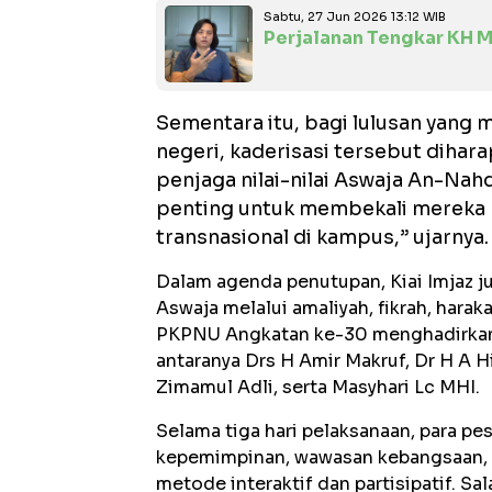
Sabtu, 27 Jun 2026 13:12 WIB
Perjalanan Tengkar KH M
Sementara itu, bagi lulusan yang 
negeri, kaderisasi tersebut dih
penjaga nilai-nilai Aswaja An-Nahd
penting untuk membekali mereka 
transnasional di kampus,” ujarnya.
Dalam agenda penutupan, Kiai Imjaz j
Aswaja melalui amaliyah, fikrah, harak
PKPNU Angkatan ke-30 menghadirkan s
antaranya Drs H Amir Makruf, Dr H 
Zimamul Adli, serta Masyhari Lc MHI.
Selama tiga hari pelaksanaan, para p
kepemimpinan, wawasan kebangsaan, 
metode interaktif dan partisipatif. 