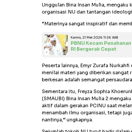
Unggulan Bina Insan Mulia, mengaku 
organisasi NU dan tantangan ideologi
“Materinya sangat inspiratif dan memb
Kamis, 21 Mei 2026 11:26 WIB
PBNU Kecam Penahanan Re
RI Bergerak Cepat
Peserta lainnya, Emyr Zurafa Nurkahfi
menilai materi yang diberikan sangat
berkesan adalah semangat persaudaraa
Sementara itu, Freyza Sophia Khoerun
(SMAUBI) Bina Insan Mulia 2 mengaku 
aktif dalam gerakan PCINU saat melanj
menambah ilmu organisasi, tetapi jug
nantinya,” ungkapnya.
Sejumlah tokoh NU turut hadir dala