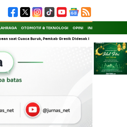
LAHRAGA
OTOMOTIF & TEKNOLOGI
OPINI
INDEKS
a Buruk, Pemkab Gresik Didesak Buka Layanan Reguler
Soekar