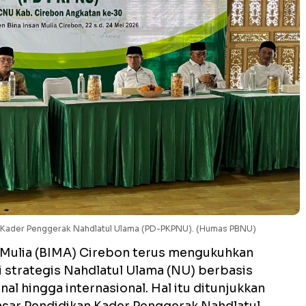
n Kader Penggerak Nahdlatul Ulama (PD-PKPNU). (Humas PBNU)
n Mulia (BIMA) Cirebon terus mengukuhkan
 strategis Nahdlatul Ulama (NU) berbasis
al hingga internasional. Hal itu ditunjukkan