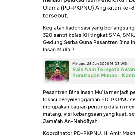
melalui pelaksanaan Pendidikan D
Ulama (PD-PKPNU) Angkatan ke-30 
tersebut.
Kegiatan kaderisasi yang berlangsung 
320 santri kelas XII tingkat SMA, SMK
Gedung Serba Guna Pesantren Bina Ins
Insan Mulia 2.
Minggu, 28 Jun 2026 16:03 WIB
Rais Aam Ternyata Awam:
Penutupan Munas - Kon
Pesantren Bina Insan Mulia menjadi p
lokasi penyelenggaraan PD-PKPNU set
merupakan bagian penting dalam mem
matang, visi kebangsaan yang kuat, se
Jama’ah An-Nahdliyah.
Koordinator PD-PKPNU, H. Amir Makru