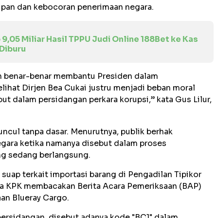
upan dan kebocoran penerimaan negara.
 9,05 Miliar Hasil TPPU Judi Online 188Bet ke Kas
 Diburu
en benar-benar membantu Presiden dalam
lihat Dirjen Bea Cukai justru menjadi beban moral
t dalam persidangan perkara korupsi,” kata Gus Lilur,
uncul tanpa dasar. Menurutnya, publik berhak
egara ketika namanya disebut dalam proses
ng sedang berlangsung.
suap terkait importasi barang di Pengadilan Tipikor
ksa KPK membacakan Berita Acara Pemeriksaan (BAP)
aan Blueray Cargo.
persidangan, disebut adanya kode "BC1" dalam