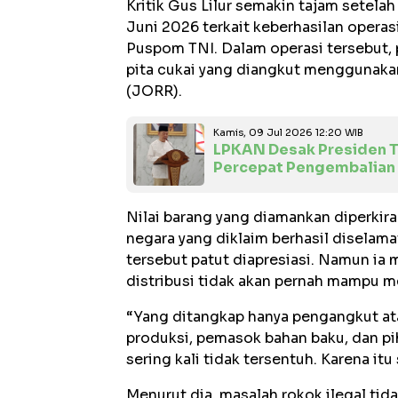
Kritik Gus Lilur semakin tajam setela
Juni 2026 terkait keberhasilan oper
Puspom TNI. Dalam operasi tersebut, 
pita cukai yang diangkut menggunakan 
(JORR).
Kamis, 09 Jul 2026 12:20 WIB
LPKAN Desak Presiden Te
Percepat Pengembalian
Nilai barang yang diamankan diperkir
negara yang diklaim berhasil diselamat
tersebut patut diapresiasi. Namun ia 
distribusi tidak akan pernah mampu m
“Yang ditangkap hanya pengangkut atau
produksi, pemasok bahan baku, dan pi
sering kali tidak tersentuh. Karena it
Menurut dia, masalah rokok ilegal tid