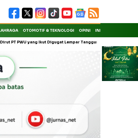
LAHRAGA
OTOMOTIF & TEKNOLOGI
OPINI
INDEKS
U yang Ikut Digugat Lempar Tanggung Jawab ke Anak Usaha
War