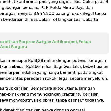
h melihat konferensi pers yang digelar Bea Cukai pada 9
asi gabungan bersama PJR Polda Metro Jaya dan
petugas menyita 8.944.800 batang rokok ilegal tanpa
kendaraan di ruas Jalan Tol Lingkar Luar Jakarta
rbitkan Perpres Satgas Antikorupsi, Fokus
 Aset Negara
akan mencapai Rp13,28 miliar dengan potensi kerugian
kan sebesar Rp8,66 miliar. Bagi Gus Lilur, keberhasilan
menilai penindakan yang hanya berhenti pada tingkat
emberantas peredaran rokok ilegal secara menyeluruh.
 truk di jalan. Sementara aktor utama, jaringan
hak-pihak yang memungkinkan praktik itu berjalan
u saya menyebutnya selebrasi tanpa esensi,” tegasnya.
ak dapat diselesaikan hanya dengan operasi