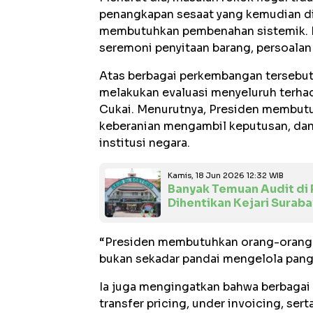
penangkapan sesaat yang kemudian di
membutuhkan pembenahan sistemik. Ka
seremoni penyitaan barang, persoalan 
Atas berbagai perkembangan tersebut
melakukan evaluasi menyeluruh terha
Cukai. Menurutnya, Presiden membutuh
keberanian mengambil keputusan, da
institusi negara.
Kamis, 18 Jun 2026 12:32 WIB
Banyak Temuan Audit di
Dihentikan Kejari Surab
“Presiden membutuhkan orang-orang y
bukan sekadar pandai mengelola pang
Ia juga mengingatkan bahwa berbagai 
transfer pricing, under invoicing, se