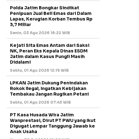
Polda Jatim Bongkar Sindikat
Penipuan Jual Beli Emas dari Dalam
Lapas, Kerugian Korban Tembus Rp
3,7 Miliar
Senin, 03 Agu 2026 16:22 WIB
Kejati Sita Emas Antam dari Saksi
NK, Peran Eks Kepala Dinas ESDM
Jatim dalam Kasus Pungli Masih
Didalami
Sabtu, 01 Agu 2026 12:19 WIB
LPKAN Jatim Dukung Penindakan
Rokok Ilegal, Ingatkan Kebijakan
Tembakau Jangan Rugikan Petani
Sabtu, 01 Agu 2026 07:43 WIB
PT Kasa Husada Wira Jatim
Wanprestasi, Dirut PT PWU yang Ikut
Digugat Lempar Tanggung Jawab ke
Anak Usaha