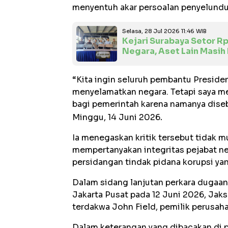
menyentuh akar persoalan penyelund
Selasa, 28 Jul 2026 11:46 WIB
Kejari Surabaya Setor Rp
Negara, Aset Lain Masih
“Kita ingin seluruh pembantu Presid
menyelamatkan negara. Tetapi saya me
bagi pemerintah karena namanya disebu
.
Minggu, 14 Juni 2026
Ia menegaskan kritik tersebut tidak m
mempertanyakan integritas pejabat n
persidangan tindak pidana korupsi ya
Dalam sidang lanjutan perkara dugaan 
Jakarta Pusat pada 12 Juni 2026, Ja
terdakwa John Field, pemilik perusah
Dalam keterangan yang dibacakan di 