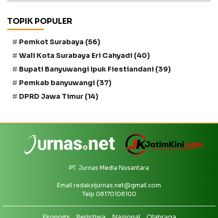
TOPIK POPULER
Pemkot Surabaya
(56)
Wali Kota Surabaya Eri Cahyadi
(40)
Bupati Banyuwangi Ipuk Fiestiandani
(39)
Pemkab banyuwangi
(37)
DPRD Jawa Timur
(14)
PT. Jurnas Media Nusantara
Email
redaksijurnas.net@gmail.com
Telp 08170108100
Ekonomi
Peristiwa
Nasional
Olahraga