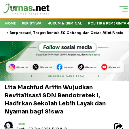
HOME
PERISTIWA
HUKUM & KRIMINAL
POLITIK & PEMERINTA
stasi, Target Bentuk 30 Cabang dan Cetak Atlet Nasional
Kejat
Lita Machfud Arifin Wujudkan
Revitalisasi SDN Bendotretek I,
Hadirkan Sekolah Lebih Layak dan
Nyaman bagi Siswa
Insani
Sabtu, 20 Jun 2026 11:19 WIB