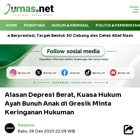
HOME
PERISTIWA
HUKUM & KRIMINAL
POLITIK & PEMERINTA
asi, Target Bentuk 30 Cabang dan Cetak Atlet Nasional
Kejati S
Alasan Depresi Berat, Kuasa Hukum
Ayah Bunuh Anak di Gresik Minta
Keringanan Hukuman
Redaksi
Rabu, 06 Des 2023 22:08 WIB