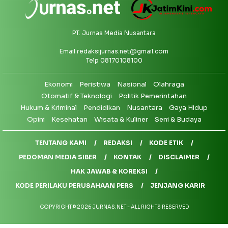
PT. Jurnas Media Nusantara
Email
redaksijurnas.net@gmail.com
Telp 08170108100
Ekonomi
Peristiwa
Nasional
Olahraga
Otomatif & Teknologi
Politik Pemerintahan
Hukum & Kriminal
Pendidikan
Nusantara
Gaya Hidup
Opini
Kesehatan
Wisata & Kuliner
Seni & Budaya
TENTANG KAMI
REDAKSI
KODE ETIK
PEDOMAN MEDIA SIBER
KONTAK
DISCLAIMER
HAK JAWAB & KOREKSI
KODE PERILAKU PERUSAHAAN PERS
JENJANG KARIR
COPYRIGHT © 2026 JURNAS.NET - ALL RIGHTS RESERVED