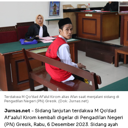
Terdakwa M Qo’dad Af’alul Kirom alias Afan saat menjalani sidang di
Pengadilan Negeri (PN) Gresik. (Dok: Jurnas.net)
Jurnas.net
- Sidang lanjutan terdakwa M Qo'dad
Af'aalul Kirom kembali digelar di Pengadilan Negeri
(PN) Gresik, Rabu, 6 Desember 2023. Sidang ayah