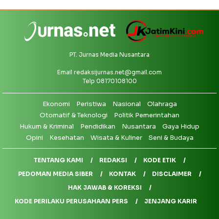
PT. Jurnas Media Nusantara
Email
redaksijurnas.net@gmail.com
Telp 08170108100
Ekonomi
Peristiwa
Nasional
Olahraga
Otomatif & Teknologi
Politik Pemerintahan
Hukum & Kriminal
Pendidikan
Nusantara
Gaya Hidup
Opini
Kesehatan
Wisata & Kuliner
Seni & Budaya
TENTANG KAMI
REDAKSI
KODE ETIK
PEDOMAN MEDIA SIBER
KONTAK
DISCLAIMER
HAK JAWAB & KOREKSI
KODE PERILAKU PERUSAHAAN PERS
JENJANG KARIR