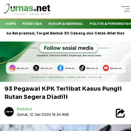
HOME
PERISTIWA
HUKUM & KRIMINAL
POLITIK & PEMERINTA
prestasi, Target Bentuk 30 Cabang dan Cetak Atlet Nasional
PT
93 Pegawai KPK Terlibat Kasus Pungli
Rutan Segera Diadili
Redaksi
Jumat, 12 Jan 2024 16:34 WIB