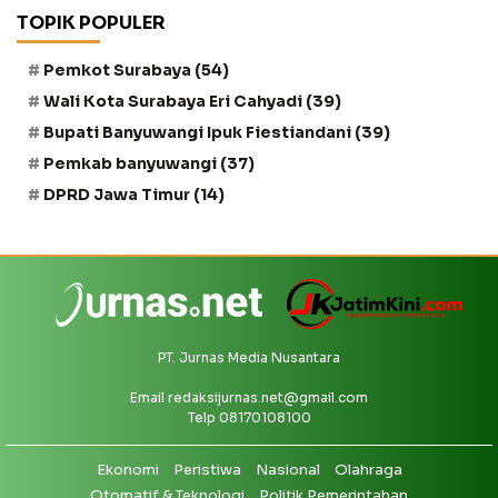
TOPIK POPULER
Pemkot Surabaya
(54)
Wali Kota Surabaya Eri Cahyadi
(39)
Bupati Banyuwangi Ipuk Fiestiandani
(39)
Pemkab banyuwangi
(37)
DPRD Jawa Timur
(14)
PT. Jurnas Media Nusantara
Email
redaksijurnas.net@gmail.com
Telp 08170108100
Ekonomi
Peristiwa
Nasional
Olahraga
Otomatif & Teknologi
Politik Pemerintahan