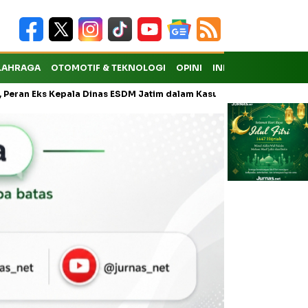
LAHRAGA
OTOMOTIF & TEKNOLOGI
OPINI
INDEKS
epala Dinas ESDM Jatim dalam Kasus Pungli Masih Didalami
KMP 