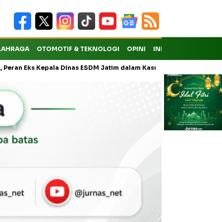
LAHRAGA
OTOMOTIF & TEKNOLOGI
OPINI
INDEKS
Kepala Dinas ESDM Jatim dalam Kasus Pungli Masih Didalami
KMP