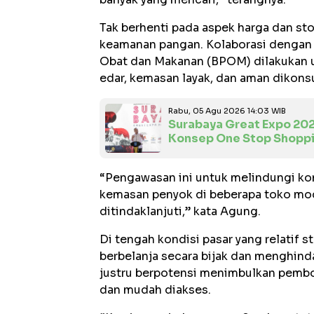
Tak berhenti pada aspek harga dan s
keamanan pangan. Kolaborasi dengan
Obat dan Makanan (BPOM) dilakukan u
edar, kemasan layak, dan aman dikons
Rabu, 05 Agu 2026 14:03 WIB
Surabaya Great Expo 20
Konsep One Stop Shopp
“Pengawasan ini untuk melindungi kon
kemasan penyok di beberapa toko mo
ditindaklanjuti,” kata Agung.
Di tengah kondisi pasar yang relatif 
berbelanja secara bijak dan menghind
justru berpotensi menimbulkan pembo
dan mudah diakses.