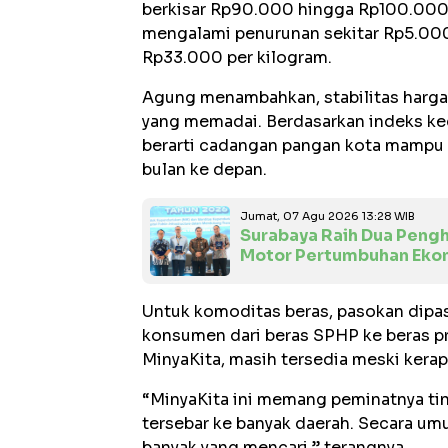
berkisar Rp90.000 hingga Rp100.000 
mengalami penurunan sekitar Rp5.000
Rp33.000 per kilogram.
Agung menambahkan, stabilitas harga 
yang memadai. Berdasarkan indeks ke
berarti cadangan pangan kota mampu
bulan ke depan.
Jumat, 07 Agu 2026 13:28 WIB
Surabaya Raih Dua Pengh
Motor Pertumbuhan Eko
Untuk komoditas beras, pasokan dipas
konsumen dari beras SPHP ke beras p
MinyaKita, masih tersedia meski kerap
“MinyaKita ini memang peminatnya ting
tersebar ke banyak daerah. Secara um
banyak yang mencari,” terangnya.