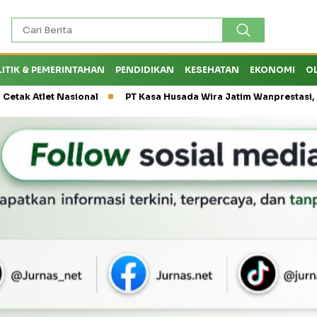
LITIK & PEMERINTAHAN
PENDIDIKAN
KESEHATAN
EKONOMI
O
asional
PT Kasa Husada Wira Jatim Wanprestasi, Dirut PT PWU