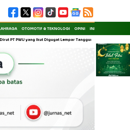
LAHRAGA
OTOMOTIF & TEKNOLOGI
OPINI
INDEKS
 yang Ikut Digugat Lempar Tanggung Jawab ke Anak Usaha
Warg