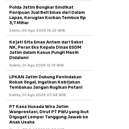
Polda Jatim Bongkar Sindikat
Penipuan Jual Beli Emas dari Dalam
Lapas, Kerugian Korban Tembus Rp
3,7 Miliar
Senin, 03 Agu 2026 16:22 WIB
Kejati Sita Emas Antam dari Saksi
NK, Peran Eks Kepala Dinas ESDM
Jatim dalam Kasus Pungli Masih
Didalami
Sabtu, 01 Agu 2026 12:19 WIB
LPKAN Jatim Dukung Penindakan
Rokok Ilegal, Ingatkan Kebijakan
Tembakau Jangan Rugikan Petani
Sabtu, 01 Agu 2026 07:43 WIB
PT Kasa Husada Wira Jatim
Wanprestasi, Dirut PT PWU yang Ikut
Digugat Lempar Tanggung Jawab ke
Anak Usaha