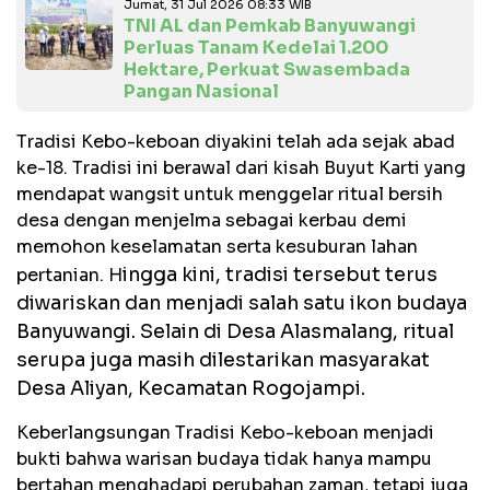
Jumat, 31 Jul 2026 08:33 WIB
TNI AL dan Pemkab Banyuwangi
Perluas Tanam Kedelai 1.200
Hektare, Perkuat Swasembada
Pangan Nasional
Tradisi Kebo-keboan diyakini telah ada sejak abad
ke-18. Tradisi ini berawal dari kisah Buyut Karti yang
mendapat wangsit untuk menggelar ritual bersih
desa dengan menjelma sebagai kerbau demi
memohon keselamatan serta kesuburan lahan
ingga kini, tradisi tersebut terus
pertanian. H
diwariskan dan menjadi salah satu ikon budaya
Banyuwangi. Selain di Desa Alasmalang, ritual
serupa juga masih dilestarikan masyarakat
Desa Aliyan, Kecamatan Rogojampi.
Keberlangsungan Tradisi Kebo-keboan menjadi
bukti bahwa warisan budaya tidak hanya mampu
bertahan menghadapi perubahan zaman, tetapi juga