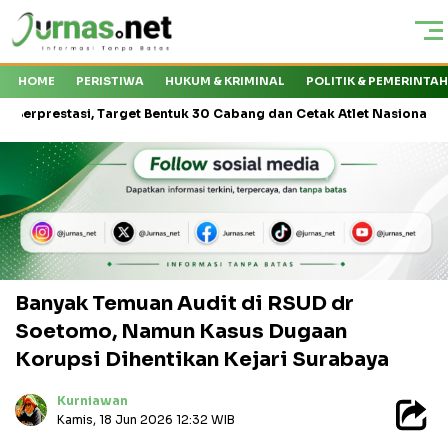
HOME
PERISTIWA
HUKUM & KRIMINAL
POLITIK & PEMERINTA
asi, Target Bentuk 30 Cabang dan Cetak Atlet Nasional
Kejati S
Banyak Temuan Audit di RSUD dr
Soetomo, Namun Kasus Dugaan
Korupsi Dihentikan Kejari Surabaya
Kurniawan
Kamis, 18 Jun 2026 12:32 WIB