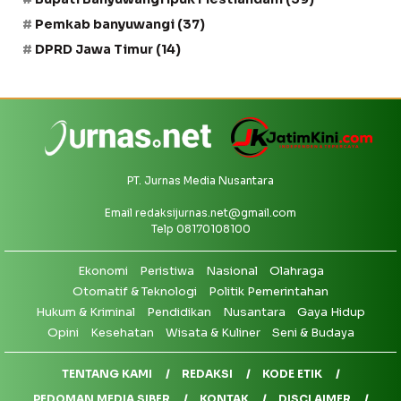
Pemkab banyuwangi
(37)
DPRD Jawa Timur
(14)
PT. Jurnas Media Nusantara
Email
redaksijurnas.net@gmail.com
Telp 08170108100
Ekonomi
Peristiwa
Nasional
Olahraga
Otomatif & Teknologi
Politik Pemerintahan
Hukum & Kriminal
Pendidikan
Nusantara
Gaya Hidup
Opini
Kesehatan
Wisata & Kuliner
Seni & Budaya
TENTANG KAMI
REDAKSI
KODE ETIK
PEDOMAN MEDIA SIBER
KONTAK
DISCLAIMER