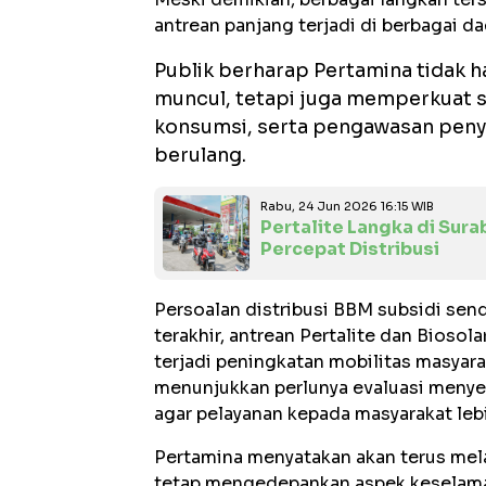
antrean panjang terjadi di berbagai da
Publik berharap Pertamina tidak h
muncul, tetapi juga memperkuat 
konsumsi, serta pengawasan penya
berulang.
Rabu, 24 Jun 2026 16:15 WIB
Pertalite Langka di Sur
Percepat Distribusi
Persoalan distribusi BBM subsidi send
terakhir, antrean Pertalite dan Biosol
terjadi peningkatan mobilitas masyara
menunjukkan perlunya evaluasi menyelu
agar pelayanan kepada masyarakat lebi
Pertamina menyatakan akan terus mel
tetap mengedepankan aspek keselama