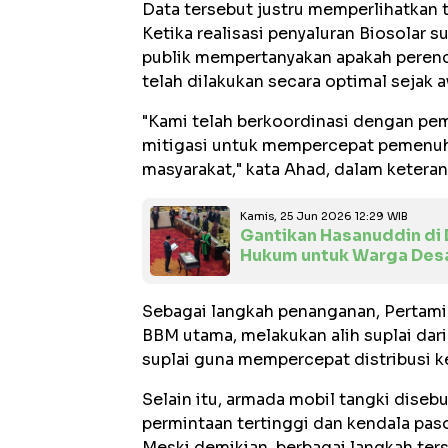
Data tersebut justru memperlihatkan t
Ketika realisasi penyaluran Biosolar s
publik mempertanyakan apakah perenca
telah dilakukan secara optimal sejak a
"Kami telah berkoordinasi dengan pem
mitigasi untuk mempercepat pemenuh
masyarakat," kata Ahad, dalam keteran
Kamis, 25 Jun 2026 12:29 WIB
Gantikan Hasanuddin di 
Hukum untuk Warga Des
Sebagai langkah penanganan, Pertami
BBM utama, melakukan alih suplai dari
suplai guna mempercepat distribusi 
Selain itu, armada mobil tangki dise
permintaan tertinggi dan kendala paso
Meski demikian, berbagai langkah terse