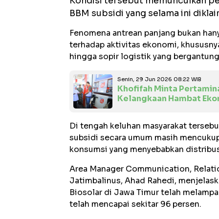
Kondisi tersebut memunculkan per
BBM subsidi yang selama ini diklai
Fenomena antrean panjang bukan hany
terhadap aktivitas ekonomi, khususny
hingga sopir logistik yang bergantung
Senin, 29 Jun 2026 08:22 WIB
Khofifah Minta Pertamin
Kelangkaan Hambat Eko
Di tengah keluhan masyarakat terseb
subsidi secara umum masih mencukupi
konsumsi yang menyebabkan distribus
Area Manager Communication, Relatio
Jatimbalinus, Ahad Rahedi, menjelask
Biosolar di Jawa Timur telah melampau
telah mencapai sekitar 96 persen.