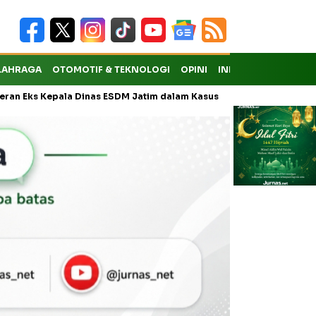
LAHRAGA
OTOMOTIF & TEKNOLOGI
OPINI
INDEKS
ala Dinas ESDM Jatim dalam Kasus Pungli Masih Didalami
KMP Dr