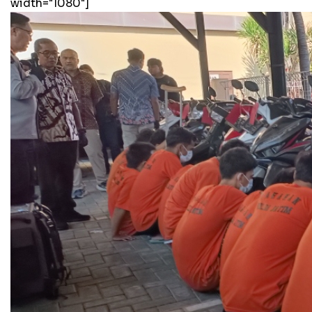
width="1080"]