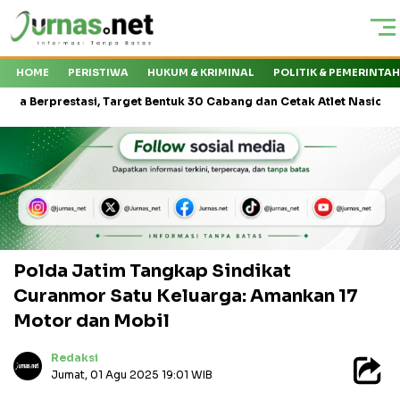
HOME
PERISTIWA
HUKUM & KRIMINAL
POLITIK & PEMERINTA
asi, Target Bentuk 30 Cabang dan Cetak Atlet Nasional
Kejati S
Polda Jatim Tangkap Sindikat
Curanmor Satu Keluarga: Amankan 17
Motor dan Mobil
Redaksi
Jumat, 01 Agu 2025 19:01 WIB