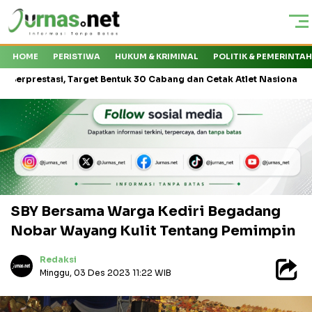
HOME
PERISTIWA
HUKUM & KRIMINAL
POLITIK & PEMERINTA
i, Target Bentuk 30 Cabang dan Cetak Atlet Nasional
Kapal Exp
SBY Bersama Warga Kediri Begadang
Nobar Wayang Kulit Tentang Pemimpin
Redaksi
Minggu, 03 Des 2023 11:22 WIB