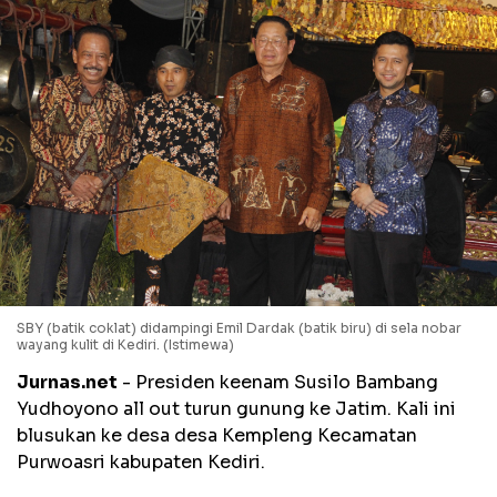
SBY (batik coklat) didampingi Emil Dardak (batik biru) di sela nobar
wayang kulit di Kediri. (Istimewa)
Jurnas.net
- Presiden keenam Susilo Bambang
Yudhoyono all out turun gunung ke Jatim. Kali ini
blusukan ke desa desa Kempleng Kecamatan
Purwoasri kabupaten Kediri.