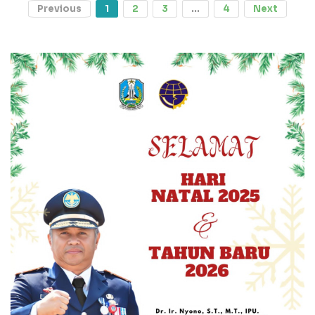
Previous
1
2
3
...
4
Next