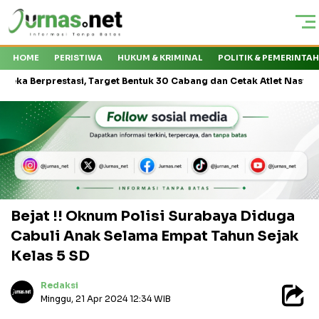
HOME
PERISTIWA
HUKUM & KRIMINAL
POLITIK & PEMERINTA
prestasi, Target Bentuk 30 Cabang dan Cetak Atlet Nasional
PT 
Bejat !! Oknum Polisi Surabaya Diduga
Cabuli Anak Selama Empat Tahun Sejak
Kelas 5 SD
Redaksi
Minggu, 21 Apr 2024 12:34 WIB