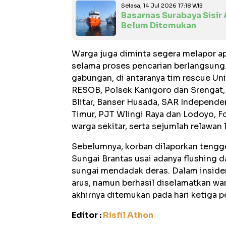
Selasa, 14 Jul 2026 17:18 WIB
Basarnas Surabaya Sisir 
Belum Ditemukan
Warga juga diminta segera melapor 
selama proses pencarian berlangsung.
gabungan, di antaranya tim rescue Un
RESOB, Polsek Kanigoro dan Srengat,
Blitar, Banser Husada, SAR Independe
Timur, PJT Wlingi Raya dan Lodoyo, 
warga sekitar, serta sejumlah relawan 
Sebelumnya, korban dilaporkan tengge
Sungai Brantas usai adanya flushing 
sungai mendadak deras. Dalam insiden
arus, namun berhasil diselamatkan war
akhirnya ditemukan pada hari ketiga p
Editor :
Risfil Athon