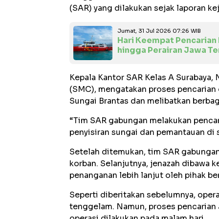
(SAR) yang dilakukan sejak laporan ke
Jumat, 31 Jul 2026 07:26 WIB
Hari Keempat Pencarian 
hingga Perairan Jawa T
Kepala Kantor SAR Kelas A Surabaya, 
(SMC), mengatakan proses pencarian d
Sungai Brantas dan melibatkan berba
“Tim SAR gabungan melakukan pencari
penyisiran sungai dan pemantauan di s
Setelah ditemukan, tim SAR gabungan
korban. Selanjutnya, jenazah dibawa 
penanganan lebih lanjut oleh pihak b
Seperti diberitakan sebelumnya, opera
tenggelam. Namun, proses pencarian 
operasi dilakukan pada malam hari.