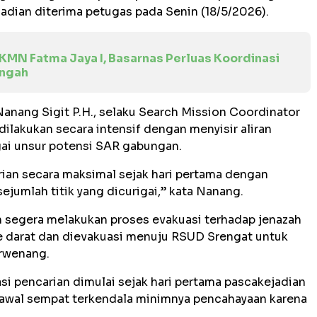
jadian diterima petugas pada Senin (18/5/2026).
KMN Fatma Jaya I, Basarnas Perluas Koordinasi
engah
Nanang Sigit P.H., selaku Search Mission Coordinator
ilakukan secara intensif dengan menyisir aliran
gai unsur potensi SAR gabungan.
an secara maksimal sejak hari pertama dengan
ejumlah titik yang dicurigai,” kata Nanang.
 segera melakukan proses evakuasi terhadap jenazah
ke darat dan dievakuasi menuju RSUD Srengat untuk
erwenang.
si pencarian dimulai sejak hari pertama pascakejadian
awal sempat terkendala minimnya pencahayaan karena